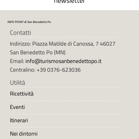
newsletter
t
t
a
INFO POINT di San Benedetto Po
u
f
Contatti
f
Indirizzo: Piazza Matilde di Canossa, 7 46027
i
San Benedetto Po (MN)
c
Email:
info@turismosanbenedettopo.it
i
o
Centralino: +39 0376-623036
t
Utilità
u
r
Ricettività
i
s
Eventi
t
Itinerari
i
c
Nei dintorni
o